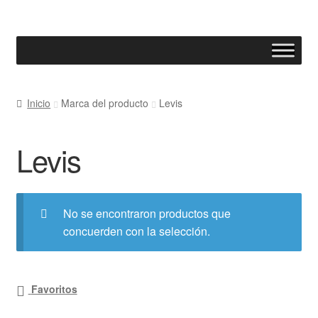
Ir
Ir
a
al
la
contenido
navegación
Inicio
Marca del producto
Levis
Levis
No se encontraron productos que
concuerden con la selección.
Favoritos