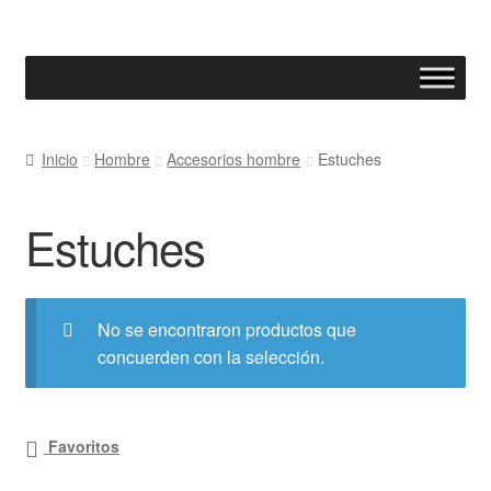
Ir
Ir
a
al
la
contenido
navegación
Inicio
Hombre
Accesorios hombre
Estuches
Estuches
No se encontraron productos que
concuerden con la selección.
Favoritos