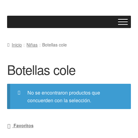
Ir
Ir
a
al
la
contenido
navegación
Inicio
Niñas
Botellas cole
Botellas cole
No se encontraron productos que
concuerden con la selección.
Favoritos