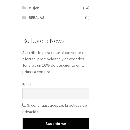
Mujer
(14)
REBAJAS
(1)
Bolboreta News
Suscríbete para estar al corriente de
ofertas, promociones y novedades.
Tendrás un 10% de descuento en tu
primera compra.
Email
Si continúas, aceptas la política de
privacidad