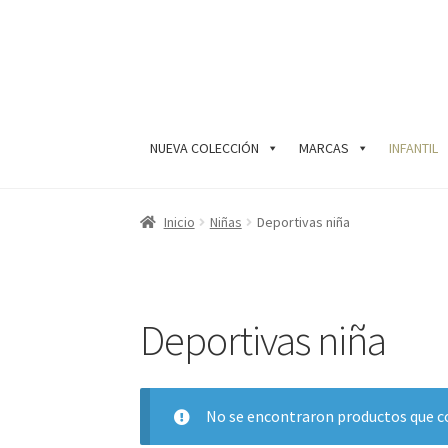
Ir
Ir
a
al
la
contenido
navegación
NUEVA COLECCIÓN
MARCAS
INFANTIL
Inicio
Niñas
Deportivas niña
Deportivas niña
No se encontraron productos que co